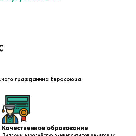
С
авного гражданина Евросоюза
Качественное образование
Дипломы европейских университетов ценятся во